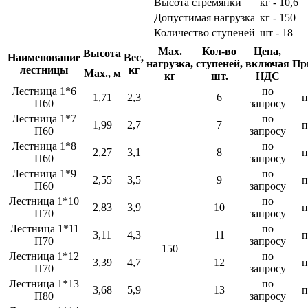
Высота стремянки
кг - 10,6
Допустимая нагрузка
кг - 150
Количество ступеней
шт - 18
Мах.
Кол-во
Цена,
Высота
Наименование
Вес,
нагрузка,
ступеней,
включая
Пр
лестницы
кг
Max., м
кг
шт.
НДС
Лестница 1*6
по
1,71
2,3
6
п
П60
запросу
Лестница 1*7
по
1,99
2,7
7
п
П60
запросу
Лестница 1*8
по
2,27
3,1
8
п
П60
запросу
Лестница 1*9
по
2,55
3,5
9
п
П60
запросу
Лестница 1*10
по
2,83
3,9
10
п
П70
запросу
Лестница 1*11
по
3,11
4,3
11
п
П70
запросу
150
Лестница 1*12
по
3,39
4,7
12
п
П70
запросу
Лестница 1*13
по
3,68
5,9
13
п
П80
запросу