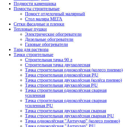
Подмости каменщика
Помосты строительные
Помост отделочный малярный
Стол маляра МЕГА
Сетки фасадные и пленки
Тепловые пушки
Электрические обогреватели
Дизельные обогреватели
Газовые обогреватели
Тара для раствора
Тачки строительные
Строительная тачка 90 л
Строительная тачка двухколесная
Тачка строительная одноколёсная (колесо пневмо)
Тачка строительная одноколёсная P|U
Тачка строительная двухколёсная (колёса пневмо)
Тачка строительная двухколёсная P|U
Тачка строительная одноколёсная сварная
усиленная
Тачка строительная одноколёсная сварная
усиленная P|U
Тачка строительная двухколёсная сварная
Тачка строительная двухколёсная сварная P|U
Тачка одноколёсная "Антиудар" (колесо пневмо)
Тачка одноколёсная "Антиудар" P|U