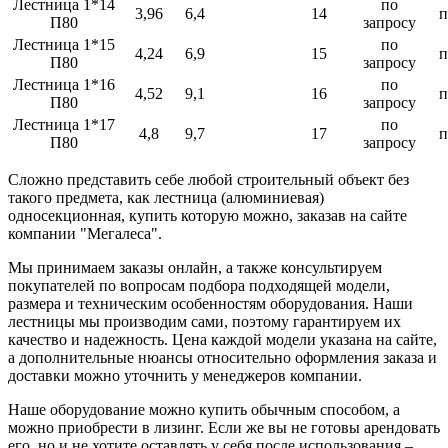
Лестница 1*14
по
3,96
6,4
14
п
П80
запросу
Лестница 1*15
по
4,24
6,9
15
п
П80
запросу
Лестница 1*16
по
4,52
9,1
16
п
П80
запросу
Лестница 1*17
по
4,8
9,7
17
п
П80
запросу
Сложно представить себе любой строительный объект без
такого предмета, как лестница (алюминиевая)
односекционная, купить которую можно, заказав на сайте
компании "Мегалеса".
Мы принимаем заказы онлайн, а также консультируем
покупателей по вопросам подбора подходящей модели,
размера и техническим особенностям оборудования. Наши
лестницы мы производим сами, поэтому гарантируем их
качество и надежность. Цена каждой модели указана на сайте,
а дополнительные нюансы относительно оформления заказа и
доставки можно уточнить у менеджеров компании.
Наше оборудование можно купить обычным способом, а
можно приобрести в лизинг. Если же вы не готовы арендовать
его, но и не хотите оставлять у себя после использования –