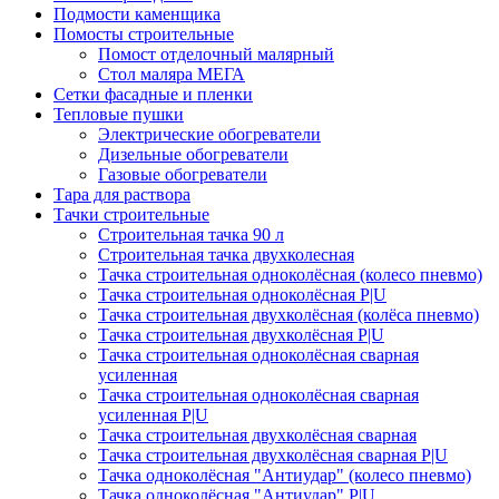
Подмости каменщика
Помосты строительные
Помост отделочный малярный
Стол маляра МЕГА
Сетки фасадные и пленки
Тепловые пушки
Электрические обогреватели
Дизельные обогреватели
Газовые обогреватели
Тара для раствора
Тачки строительные
Строительная тачка 90 л
Строительная тачка двухколесная
Тачка строительная одноколёсная (колесо пневмо)
Тачка строительная одноколёсная P|U
Тачка строительная двухколёсная (колёса пневмо)
Тачка строительная двухколёсная P|U
Тачка строительная одноколёсная сварная
усиленная
Тачка строительная одноколёсная сварная
усиленная P|U
Тачка строительная двухколёсная сварная
Тачка строительная двухколёсная сварная P|U
Тачка одноколёсная "Антиудар" (колесо пневмо)
Тачка одноколёсная "Антиудар" P|U