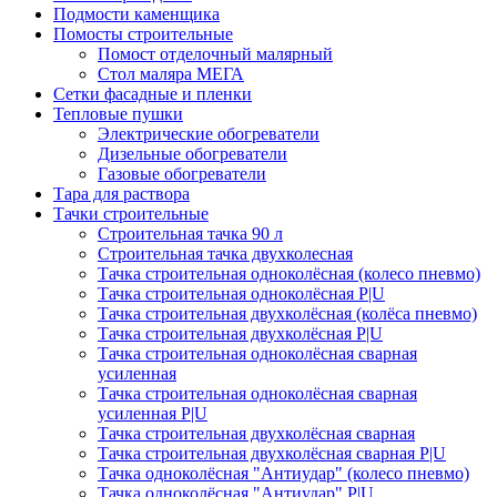
Подмости каменщика
Помосты строительные
Помост отделочный малярный
Стол маляра МЕГА
Сетки фасадные и пленки
Тепловые пушки
Электрические обогреватели
Дизельные обогреватели
Газовые обогреватели
Тара для раствора
Тачки строительные
Строительная тачка 90 л
Строительная тачка двухколесная
Тачка строительная одноколёсная (колесо пневмо)
Тачка строительная одноколёсная P|U
Тачка строительная двухколёсная (колёса пневмо)
Тачка строительная двухколёсная P|U
Тачка строительная одноколёсная сварная
усиленная
Тачка строительная одноколёсная сварная
усиленная P|U
Тачка строительная двухколёсная сварная
Тачка строительная двухколёсная сварная P|U
Тачка одноколёсная "Антиудар" (колесо пневмо)
Тачка одноколёсная "Антиудар" P|U