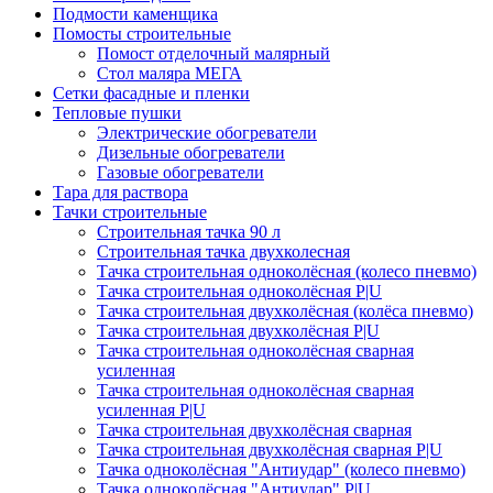
Подмости каменщика
Помосты строительные
Помост отделочный малярный
Стол маляра МЕГА
Сетки фасадные и пленки
Тепловые пушки
Электрические обогреватели
Дизельные обогреватели
Газовые обогреватели
Тара для раствора
Тачки строительные
Строительная тачка 90 л
Строительная тачка двухколесная
Тачка строительная одноколёсная (колесо пневмо)
Тачка строительная одноколёсная P|U
Тачка строительная двухколёсная (колёса пневмо)
Тачка строительная двухколёсная P|U
Тачка строительная одноколёсная сварная
усиленная
Тачка строительная одноколёсная сварная
усиленная P|U
Тачка строительная двухколёсная сварная
Тачка строительная двухколёсная сварная P|U
Тачка одноколёсная "Антиудар" (колесо пневмо)
Тачка одноколёсная "Антиудар" P|U