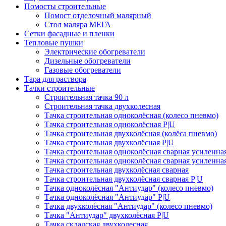
Помосты строительные
Помост отделочный малярный
Стол маляра МЕГА
Сетки фасадные и пленки
Тепловые пушки
Электрические обогреватели
Дизельные обогреватели
Газовые обогреватели
Тара для раствора
Тачки строительные
Строительная тачка 90 л
Строительная тачка двухколесная
Тачка строительная одноколёсная (колесо пневмо)
Тачка строительная одноколёсная P|U
Тачка строительная двухколёсная (колёса пневмо)
Тачка строительная двухколёсная P|U
Тачка строительная одноколёсная сварная усиленна
Тачка строительная одноколёсная сварная усиленна
Тачка строительная двухколёсная сварная
Тачка строительная двухколёсная сварная P|U
Тачка одноколёсная "Антиудар" (колесо пневмо)
Тачка одноколёсная "Антиудар" P|U
Тачка двухколёсная "Антиудар" (колесо пневмо)
Тачка "Антиудар" двухколёсная P|U
Тачка складская двухколесная